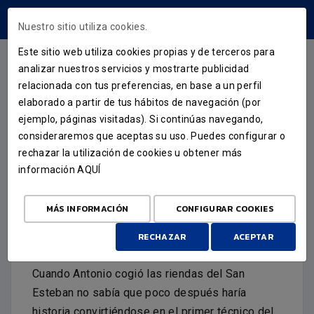
ÁREA USUARIOS
Nuestro sitio utiliza cookies.
Este sitio web utiliza cookies propias y de terceros para
analizar nuestros servicios y mostrarte publicidad
relacionada con tus preferencias, en base a un perfil
FUENLALEYENDAS
elaborado a partir de tus hábitos de navegación (por
ejemplo, páginas visitadas). Si continúas navegando,
ANTONIO MORENO ES UNA
consideraremos que aceptas su uso. Puedes configurar o
FUENLALEYENDA
rechazar la utilización de cookies u obtener más
información
AQUÍ
28 DE OCTUBRE DE 2022
MÁS INFORMACIÓN
CONFIGURAR COOKIES
Toñín fue el primer entrenador en la historia
de nuestro club
RECHAZAR
ACEPTAR
Cuando Antonio cogió las riendas del San
Esteban no sabía que poco después haría
historia convirtiéndose en el primer técnico del