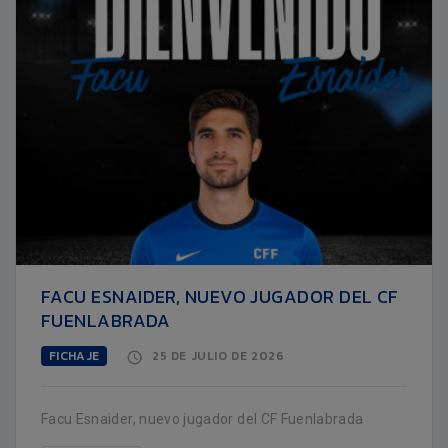
FACU ESNAIDER, NUEVO JUGADOR DEL CF
FUENLABRADA
FICHAJE
25 DE JULIO DE 2026
Facu Esnaider, nuevo jugador del CF Fuenlabrada