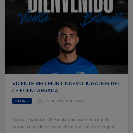
VICENTE BELLMUNT, NUEVO JUGADOR DEL
CF FUENLABRADA
FICHAJE
23 DE JULIO DE 2026
Con su llegada, el CF Fuenlabrada continúa dando
forma a una plantilla que afrontará la nueva tempor