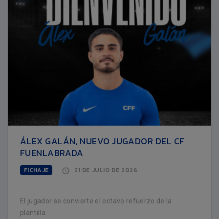
ÁLEX GALÁN, NUEVO JUGADOR DEL CF
FUENLABRADA
FICHAJE
21 DE JULIO DE 2026
El jugador se convierte el octavo refuerzo de la
plantilla