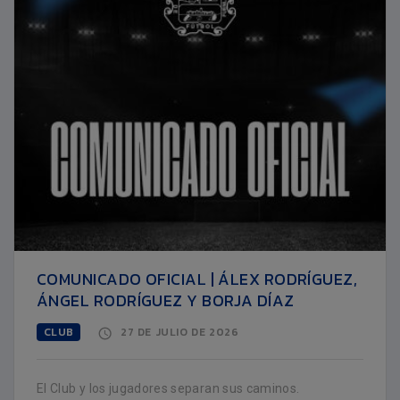
COMUNICADO OFICIAL | ÁLEX RODRÍGUEZ,
ÁNGEL RODRÍGUEZ Y BORJA DÍAZ
CLUB
27 DE JULIO DE 2026
El Club y los jugadores separan sus caminos.