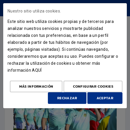
ÁREA USUARIOS
Nuestro sitio utiliza cookies.
Este sitio web utiliza cookies propias y de terceros para
analizar nuestros servicios y mostrarte publicidad
relacionada con tus preferencias, en base a un perfil
FUNDACIÓN
elaborado a partir de tus hábitos de navegación (por
ejemplo, páginas visitadas). Si continúas navegando,
EL FUENLA PARTICIPARÁ UN
consideraremos que aceptas su uso. Puedes configurar o
AÑO MÁS EN LALIGA GENUINE
rechazar la utilización de cookies u obtener más
información
AQUÍ
22 DE JULIO DE 2024
MÁS INFORMACIÓN
CONFIGURAR COOKIES
RECHAZAR
ACEPTAR