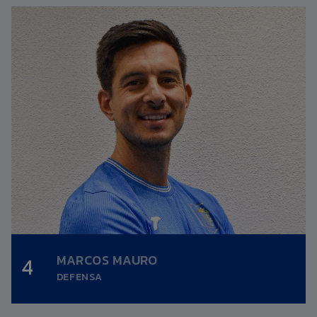
MARCOS MAURO
4
Altura:
0,00m.
DEFENSA
Fecha nacimiento:
09/01/1991