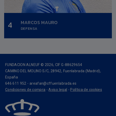
MARCOS MAURO
4
Altura:
0,00m.
DEFENSA
Fecha nacimiento:
09/01/1991
FUNDACION ALNEUF © 2026, CIF G-88629654
CAMINO DEL MOLINO S/C, 28942, Fuenlabrada (Madrid),
España
646 611 952 - areafan@cffuenlabrada.es
Condiciones de compra
-
Aviso legal
-
Política de cookies