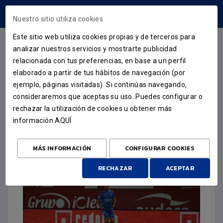
ÁREA USUARIOS
Nuestro sitio utiliza cookies.
Este sitio web utiliza cookies propias y de terceros para
analizar nuestros servicios y mostrarte publicidad
relacionada con tus preferencias, en base a un perfil
CRÓNICA
elaborado a partir de tus hábitos de navegación (por
ejemplo, páginas visitadas). Si continúas navegando,
EL FUENLA PERDONA AL
consideraremos que aceptas su uso. Puedes configurar o
MURCIA QUE TERMINA
rechazar la utilización de cookies u obtener más
información
AQUÍ
GANANDO
16 DE MARZO DE 2025
MÁS INFORMACIÓN
CONFIGURAR COOKIES
RECHAZAR
ACEPTAR