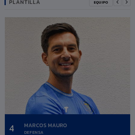
PLANTILLA
EQUIPO
MARCOS MAURO
4
Altura:
0,00m.
DEFENSA
Fecha nacimiento:
09/01/1991