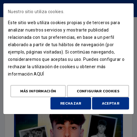
ÁREA USUARIOS
Nuestro sitio utiliza cookies.
Este sitio web utiliza cookies propias y de terceros para
analizar nuestros servicios y mostrarte publicidad
relacionada con tus preferencias, en base a un perfil
FICHAJE
elaborado a partir de tus hábitos de navegación (por
ejemplo, páginas visitadas). Si continúas navegando,
MARCO VERGARA,
consideraremos que aceptas su uso. Puedes configurar o
CREATIVIDAD Y TALENTO
rechazar la utilización de cookies u obtener más
información
AQUÍ
PARA EL MEDIOCENTRO
28 DE JULIO DE 2025
MÁS INFORMACIÓN
CONFIGURAR COOKIES
RECHAZAR
ACEPTAR