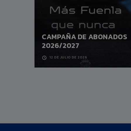
CAMPAÑA DE ABONADOS
A
2026/2027
12 DE JULIO DE 2026
4
MARCOS MAURO
Altura:
0,00m.
DEFENSA
Fecha nacimiento:
09/01/1991