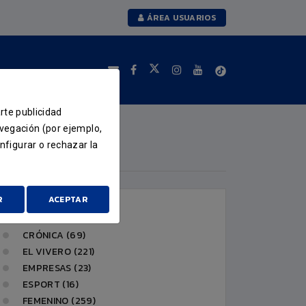
ÁREA USUARIOS
arte publicidad
avegación (por ejemplo,
nfigurar o rechazar la
CATEGORÍAS
R
ACEPTAR
CLUB (232)
CRÓNICA (69)
EL VIVERO (221)
EMPRESAS (23)
ESPORT (16)
FEMENINO (259)