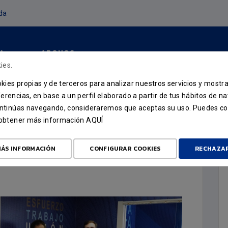
da
A
ABONOS
ies.
ookies propias y de terceros para analizar nuestros servicios y mostr
erencias, en base a un perfil elaborado a partir de tus hábitos de n
continúas navegando, consideraremos que aceptas su uso. Puedes co
u obtener más información
AQUÍ
RIA VUELVE AL TORRES
ÁS INFORMACIÓN
CONFIGURAR COOKIES
RECHAZA