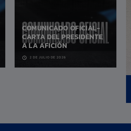
COMUNICADO OFICIAL-
CARTA DEL PRESIDENTE
A LA AFICIÓN
2 DE JULIO DE 2026
4
MARCOS MAURO
Altura:
0,00m.
DEFENSA
Fecha nacimiento:
09/01/1991