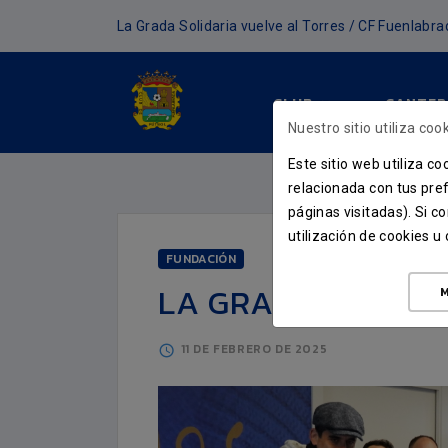
La Grada Solidaria vuelve al Torres / CF Fuenlabra
CLUB
CANTER
Nuestro sitio utiliza cook
Este sitio web utiliza c
relacionada con tus pref
páginas visitadas). Si 
utilización de cookies 
FUNDACIÓN
LA GRADA SOLIDA
M
11 DE FEBRERO DE 2025