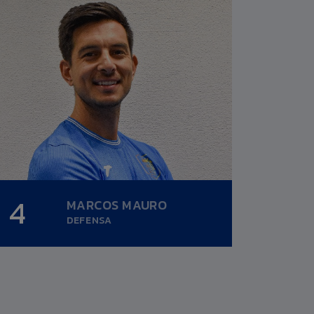
4
4
MARCOS MAURO
Altura:
0,00m.
DEFENSA
Fecha nacimiento:
09/01/1991