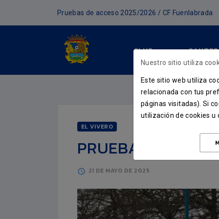
Pruebas de acceso 2025/2026 / CF Fuenlabrada
CLUB
CANTER
Nuestro sitio utiliza cook
Este sitio web utiliza c
relacionada con tus pref
páginas visitadas). Si 
utilización de cookies 
EL VIVERO
PRUEBAS DE ACCE
M
21 DE MAYO DE 2025