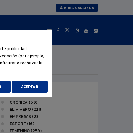
ÁREA USUARIOS
arte publicidad
avegación (por ejemplo,
nfigurar o rechazar la
CATEGORÍAS
R
ACEPTAR
CLUB (232)
CRÓNICA (69)
EL VIVERO (221)
EMPRESAS (23)
ESPORT (16)
FEMENINO (259)