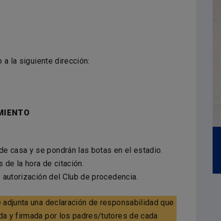
 a la siguiente dirección:
MIENTO
4
MARCOS MAURO
Altura:
0,00m.
e casa y se pondrán las botas en el estadio.
DEFENSA
Fecha nacimiento:
09/01/1991
 de la hora de citación.
e autorización del Club de procedencia.
 adjunta una declaración de responsabilidad que
a y firmada por los padres/tutores de cada