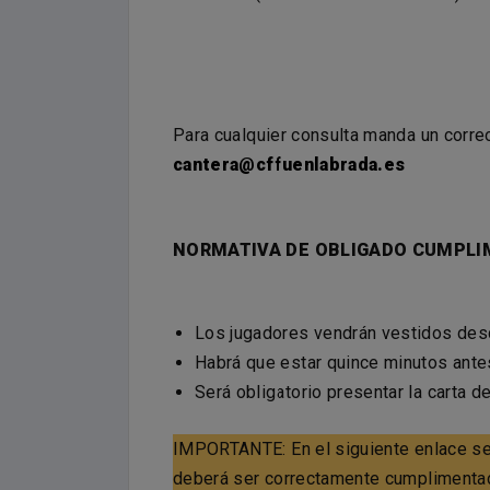
Para cualquier consulta manda un correo
cantera@cffuenlabrada.es
NORMATIVA DE OBLIGADO CUMPLI
4
MARCOS MAURO
Altura:
0,00m.
Los jugadores vendrán vestidos desd
DEFENSA
Fecha nacimiento:
09/01/1991
Habrá que estar quince minutos antes
Será obligatorio presentar la carta d
IMPORTANTE: En el siguiente enlace se
deberá ser correctamente cumplimentad