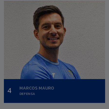
MARCOS MAURO
4
Altura:
0,00m.
DEFENSA
Fecha nacimiento:
09/01/1991