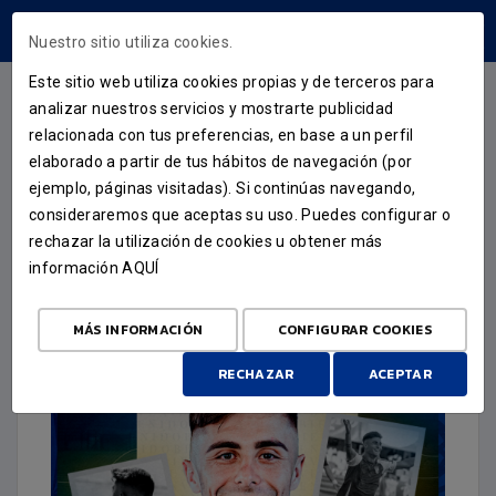
ÁREA USUARIOS
Nuestro sitio utiliza cookies.
Este sitio web utiliza cookies propias y de terceros para
analizar nuestros servicios y mostrarte publicidad
relacionada con tus preferencias, en base a un perfil
FICHAJE
elaborado a partir de tus hábitos de navegación (por
ejemplo, páginas visitadas). Si continúas navegando,
DAVID SANTISTEBAN, GOL Y
consideraremos que aceptas su uso. Puedes configurar o
MENTALIDAD COMPETITIVA
rechazar la utilización de cookies u obtener más
información
AQUÍ
PARA EL CFF
7 DE SEPTIEMBRE DE 2025
MÁS INFORMACIÓN
CONFIGURAR COOKIES
RECHAZAR
ACEPTAR