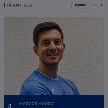
PLANTILLA
EQUIPO
MARCOS MAURO
4
Altura:
0,00m.