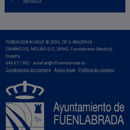
DEFENSA
Fecha nacimiento:
09/01/1991
FUNDACION ALNEUF © 2026, CIF G-88629654
CAMINO DEL MOLINO S/C, 28942, Fuenlabrada (Madrid),
España
646 611 952 - areafan@cffuenlabrada.es
Condiciones de compra
-
Aviso legal
-
Política de cookies