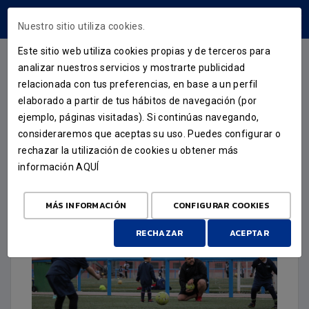
ÁREA USUARIOS
Nuestro sitio utiliza cookies.
Este sitio web utiliza cookies propias y de terceros para
analizar nuestros servicios y mostrarte publicidad
relacionada con tus preferencias, en base a un perfil
EL VIVERO
elaborado a partir de tus hábitos de navegación (por
ejemplo, páginas visitadas). Si continúas navegando,
PRUEBAS DE ACCESO PARA LA
consideraremos que aceptas su uso. Puedes configurar o
CATEGORÍA ALEVÍN 2024
rechazar la utilización de cookies u obtener más
información
AQUÍ
17 DE ABRIL DE 2024
MÁS INFORMACIÓN
CONFIGURAR COOKIES
RECHAZAR
ACEPTAR